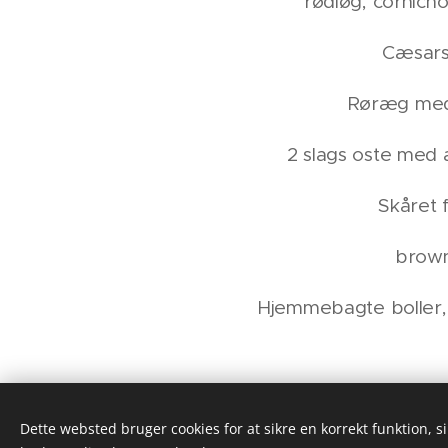
rødløg, cornich
Cæsars
Røræg me
2 slags oste med
Skåret 
brown
Hjemmebagte boller,
189.- PR
Dette websted bruger cookies for at sikre en korrekt funktion, s