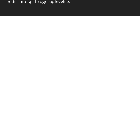
bedst mulige brugeroplevelse.
Holmegaa