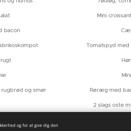
ons og humus
rødløg, cor
alat
Mini croissa
d bacon
Cæs
 abrikoskompot
Tomatspyd med 
frugt
Høn
ie
Min
 rugbrød og smør
Røræg med bac
2 slags oste 
Skår
. PERSON
ikkerhed og for at give dig den