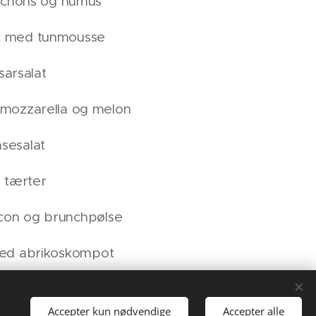
nichons og humus
nt med tunmousse
arsalat
mozzarella og melon
sesalat
i tærter
on og brunchpølse
med abrikoskompot
et frugt
Accepter kun nødvendige
Accepter alle